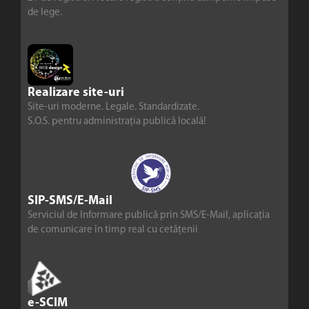
de lege.
Realizare site-uri
Site-uri moderne. Legale. Standardizate.
S.O.S. pentru administrația publică locală!
SIP-SMS/E-Mail
Serviciul de Informare publică prin SMS/E-Mail, aplicația
de comunicare în timp real cu cetățenii
e-SCIM