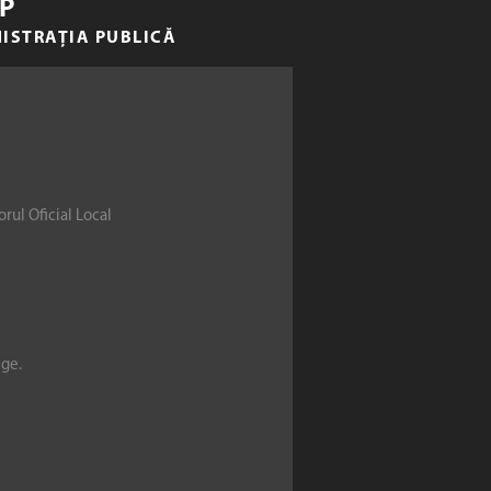
P
NISTRAȚIA PUBLICĂ
rul Oficial Local
ege.