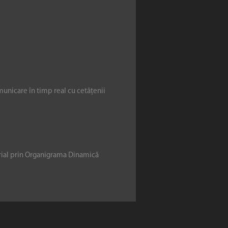
municare în timp real cu cetățenii
erial prin Organigrama Dinamică