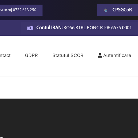
CPSGCoR
scor.ro
|
0722 613 250
Contul IBAN:
RO56 BTRL RONC RT06 6575 0001
ntact
GDPR
Statutul SCOR
Autentificare