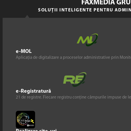
FAXMEDIA GRU
SOLUȚII INTELIGENTE PENTRU ADMI
e-MOL
Aplicația de digitalizare a proceselor administrative prin Monito
e-Registratură
21 de registre. Fiecare registru conține câmpurile impuse de l