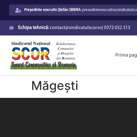
Președinte executiv Ștefan SBIERA:
presedinteexecutiv@sindicatulsco
Echipa tehnică:
contact@sindicatulscor.ro
|
0372 032 313
Prima pag
Măgești