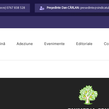
r.ro
|
0767 838 528
Președinte Dan CÂRLAN:
presedinte@sindicatul
ină
Adeziune
Evenimente
Editoriale
Co