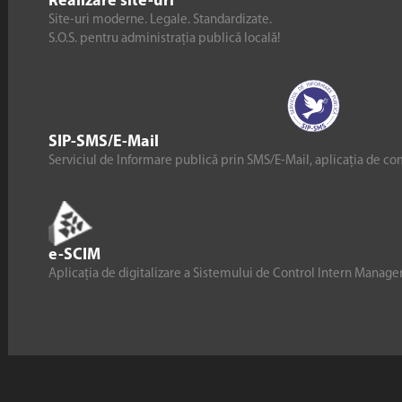
Realizare site-uri
Site-uri moderne. Legale. Standardizate.
S.O.S. pentru administrația publică locală!
SIP-SMS/E-Mail
Serviciul de Informare publică prin SMS/E-Mail, aplicația de co
e-SCIM
Aplicația de digitalizare a Sistemului de Control Intern Manag