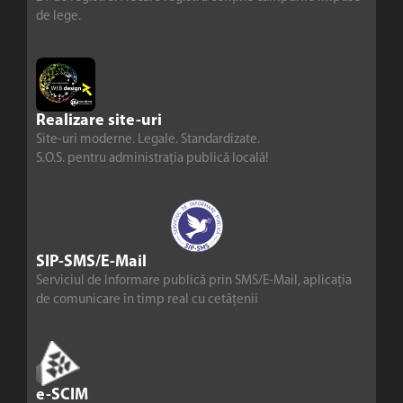
de lege.
Realizare site-uri
Site-uri moderne. Legale. Standardizate.
S.O.S. pentru administrația publică locală!
SIP-SMS/E-Mail
Serviciul de Informare publică prin SMS/E-Mail, aplicația
de comunicare în timp real cu cetățenii
e-SCIM