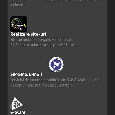
de lege.
Realizare site-uri
Site-uri moderne. Legale. Standardizate.
S.O.S. pentru administrația publică locală!
SIP-SMS/E-Mail
Serviciul de Informare publică prin SMS/E-Mail, aplicația
de comunicare în timp real cu cetățenii
e-SCIM