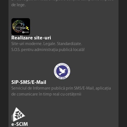
de lege.
Realizare site-uri
Site-uri moderne. Legale. Standardizate.
S.O.S. pentru administrația publică locală!
SIP-SMS/E-Mail
Serviciul de Informare publică prin SMS/E-Mail, aplicația
de comunicare în timp real cu cetățenii
e-SCIM