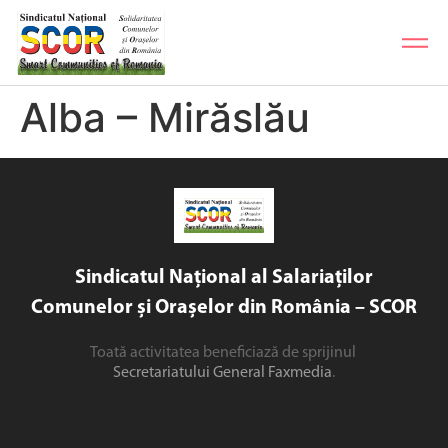
Alba – Mirăslău
Sindicatul Național al Salariaților
Comunelor și Orașelor din România – SCOR
Toată activitatea beneficiază de sprijinul
Secretariatului General Faxmedia
.