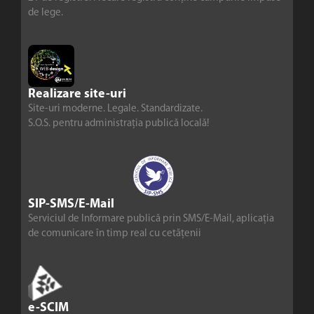
de lege.
Realizare site-uri
Site-uri moderne. Legale. Standardizate.
S.O.S. pentru administrația publică locală!
SIP-SMS/E-Mail
Serviciul de Informare publică prin SMS/E-Mail, aplicația
de comunicare în timp real cu cetățenii
e-SCIM