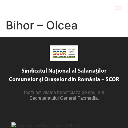
Bihor – Olcea
Sindicatul Național al Salariaților
Comunelor și Orașelor din România – SCOR
Toată activitatea beneficiază de sprijinul
Secretariatului General Faxmedia
.