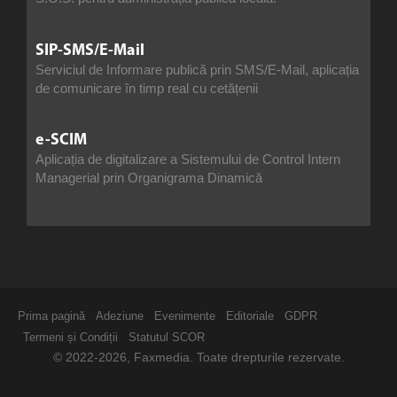
SIP-SMS/E-Mail
Serviciul de Informare publică prin SMS/E-Mail, aplicația
de comunicare în timp real cu cetățenii
e-SCIM
Aplicația de digitalizare a Sistemului de Control Intern
Managerial prin Organigrama Dinamică
Prima pagină
Adeziune
Evenimente
Editoriale
GDPR
Termeni și Condiții
Statutul SCOR
© 2022-2026, Faxmedia. Toate drepturile rezervate.