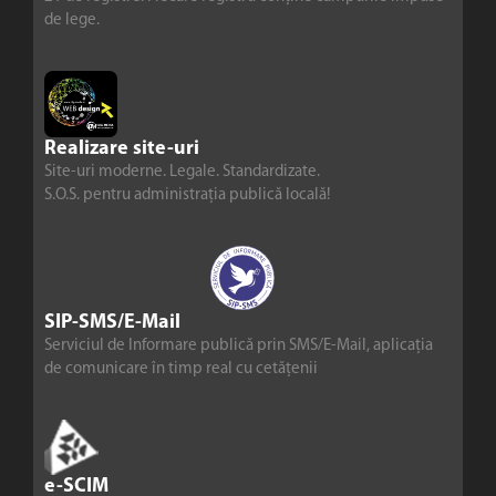
de lege.
Realizare site-uri
Site-uri moderne. Legale. Standardizate.
S.O.S. pentru administrația publică locală!
SIP-SMS/E-Mail
Serviciul de Informare publică prin SMS/E-Mail, aplicația
de comunicare în timp real cu cetățenii
e-SCIM