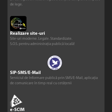
de lege.
Realizare site-uri
Site-uri moderne. Legale. Standardizate.
S.O.S. pentru administrația publică locală!
SIP-SMS/E-Mail
Serviciul de Informare publică prin SMS/E-Mail, aplicația
de comunicare în timp real cu cetățenii
e-SCIM