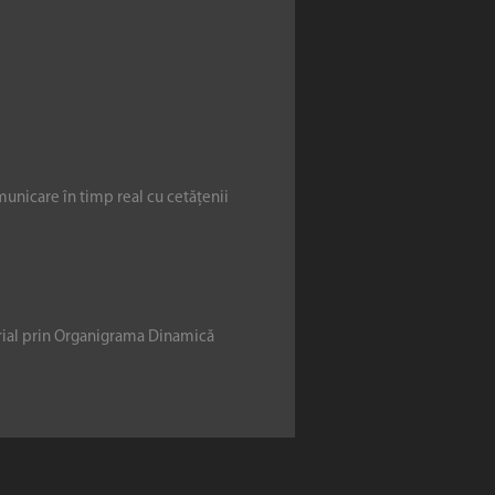
municare în timp real cu cetățenii
erial prin Organigrama Dinamică