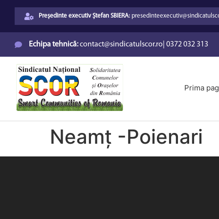
Președinte executiv Ștefan SBIERA:
presedinteexecutiv@sindicatulsco
Echipa tehnică:
contact@sindicatulscor.ro
|
0372 032 313
Prima pag
Neamț -Poienari