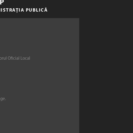
P
NISTRAȚIA PUBLICĂ
rul Oficial Local
ege.