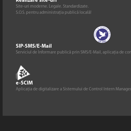
Realizare site-uri
Site-uri moderne. Legale. Standardizate.
S.O.S. pentru administrația publică locală!
SIP-SMS/E-Mail
Serviciul de Informare publică prin SMS/E-Mail, aplicația de co
e-SCIM
Aplicația de digitalizare a Sistemului de Control Intern Manag