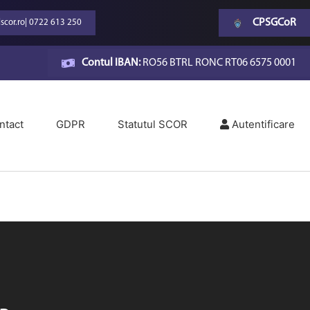
CPSGCoR
scor.ro
|
0722 613 250
Contul IBAN:
RO56 BTRL RONC RT06 6575 0001
ntact
GDPR
Statutul SCOR
Autentificare