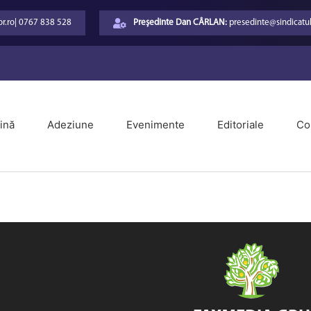
r.ro
|
0767 838 528
Președinte Dan CÂRLAN:
presedinte@sindicatul
ină
Adeziune
Evenimente
Editoriale
Co