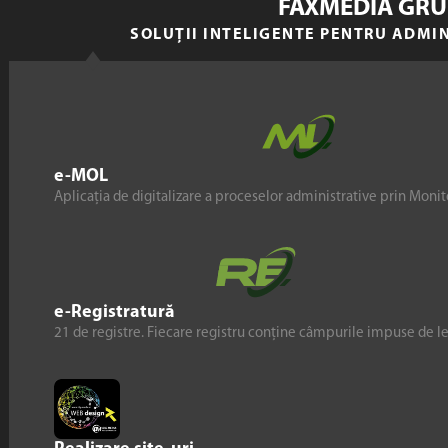
FAXMEDIA GRU
SOLUȚII INTELIGENTE PENTRU ADMI
e-MOL
Aplicația de digitalizare a proceselor administrative prin Monito
e-Registratură
21 de registre. Fiecare registru conține câmpurile impuse de l