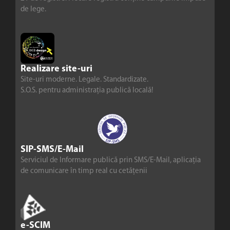
de lege.
Realizare site-uri
Site-uri moderne. Legale. Standardizate.
S.O.S. pentru administrația publică locală!
SIP-SMS/E-Mail
Serviciul de Informare publică prin SMS/E-Mail, aplicația
de comunicare în timp real cu cetățenii
e-SCIM