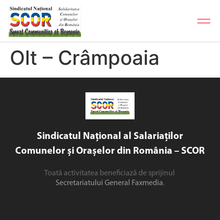
Olt – Crâmpoaia
Sindicatul Național al Salariaților
Comunelor și Orașelor din România – SCOR
Toată activitatea beneficiază de sprijinul
Secretariatului General Faxmedia
.