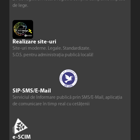
de lege.
Realizare site-uri
Site-uri moderne. Legale. Standardizate.
S.O.S. pentru administrația publică locală!
SIP-SMS/E-Mail
Serviciul de Informare publică prin SMS/E-Mail, aplicația
de comunicare în timp real cu cetățenii
e-SCIM