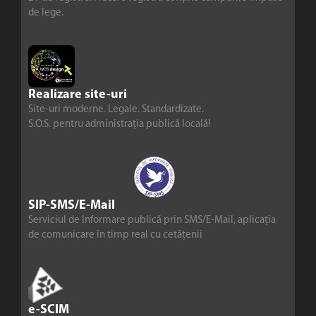
de lege.
Realizare site-uri
Site-uri moderne. Legale. Standardizate.
S.O.S. pentru administrația publică locală!
SIP-SMS/E-Mail
Serviciul de Informare publică prin SMS/E-Mail, aplicația
de comunicare în timp real cu cetățenii
e-SCIM