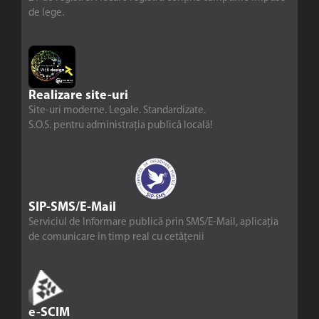
de lege.
Realizare site-uri
Site-uri moderne. Legale. Standardizate.
S.O.S. pentru administrația publică locală!
SIP-SMS/E-Mail
Serviciul de Informare publică prin SMS/E-Mail, aplicația
de comunicare în timp real cu cetățenii
e-SCIM