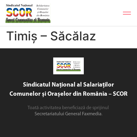
Timiș – Săcălaz
Sindicatul Național al Salariaților
Comunelor și Orașelor din România – SCOR
Toată activitatea beneficiază de sprijinul
Secretariatului General Faxmedia
.