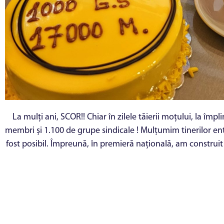
La mulți ani, SCOR!! Chiar în zilele tăierii moțului, la îm
membri și 1.100 de grupe sindicale ! Mulțumim tinerilor entu
fost posibil. Împreună, în premieră națională, am construi