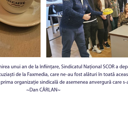
plinirea unui an de la înființare, Sindicatul Național SCOR a d
ziaști de la Faxmedia, care ne-au fost alături în toată aceast
t prima organizație sindicală de asemenea anvergură care s-a 
~Dan CÂRLAN~