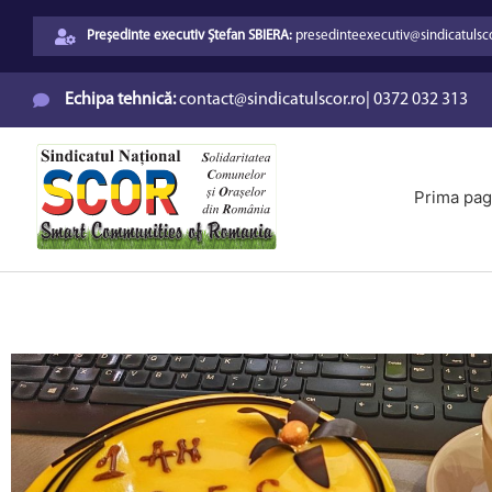
Președinte executiv Ștefan SBIERA:
presedinteexecutiv@sindicatulsco
Echipa tehnică:
contact@sindicatulscor.ro
|
0372 032 313
Prima pag