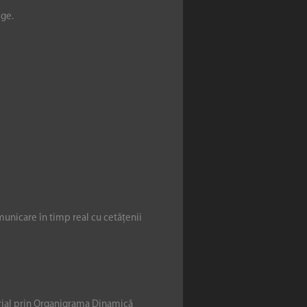
ege.
municare în timp real cu cetățenii
erial prin Organigrama Dinamică