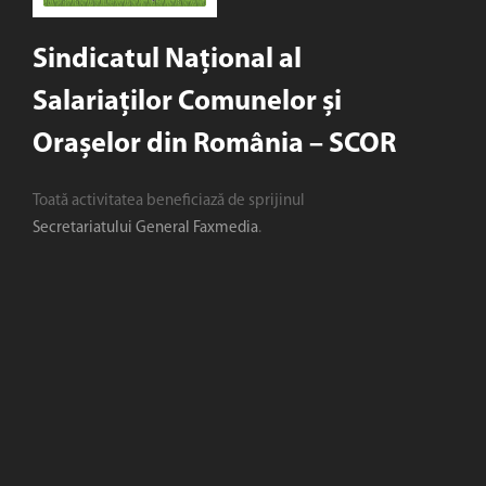
Sindicatul Național al
Salariaților Comunelor și
Orașelor din România – SCOR
Toată activitatea beneficiază de sprijinul
Secretariatului General Faxmedia
.