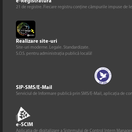
e-Registratură
21 de registre. Fiecare registru conține câmpurile impuse de l
Realizare site-uri
Site-uri moderne. Legale. Standardizate.
S.O.S. pentru administrația publică locală!
SIP-SMS/E-Mail
Serviciul de Informare publică prin SMS/E-Mail, aplicația de co
e-SCIM
Aplicația de digitalizare a Sistemului de Control Intern Manag