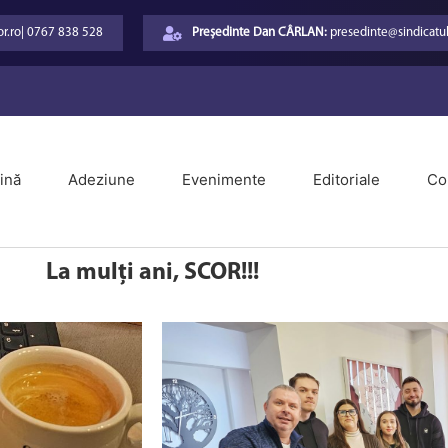
r.ro
|
0767 838 528
Președinte Dan CÂRLAN:
presedinte@sindicatul
ină
Adeziune
Evenimente
Editoriale
Co
La mulți ani, SCOR!!!