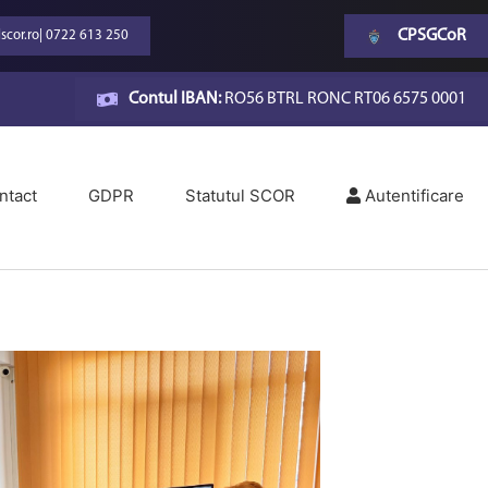
CPSGCoR
scor.ro
|
0722 613 250
Contul IBAN:
RO56 BTRL RONC RT06 6575 0001
ntact
GDPR
Statutul SCOR
Autentificare