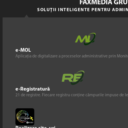
FAXMEDIA GRU
SOLUȚII INTELIGENTE PENTRU ADMI
e-MOL
Aplicația de digitalizare a proceselor administrative prin Monito
e-Registratură
21 de registre. Fiecare registru conține câmpurile impuse de l