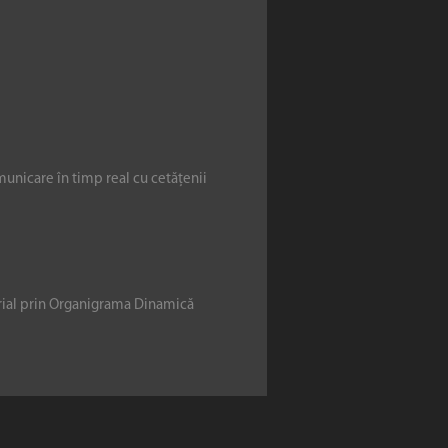
municare în timp real cu cetățenii
erial prin Organigrama Dinamică