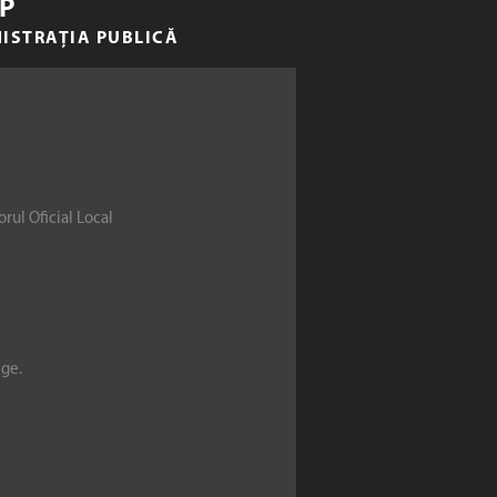
P
NISTRAȚIA PUBLICĂ
rul Oficial Local
ege.