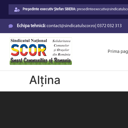
Președinte executiv Ștefan SBIERA:
presedinteexecutiv@sindicatulsco
Echipa tehnică:
contact@sindicatulscor.ro
|
0372 032 313
Prima pag
Alțina