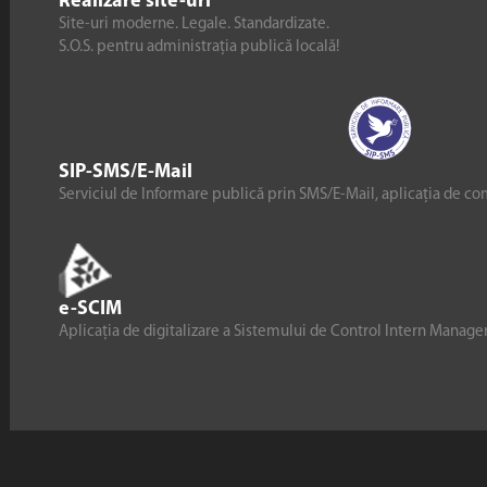
Realizare site-uri
Site-uri moderne. Legale. Standardizate.
S.O.S. pentru administrația publică locală!
SIP-SMS/E-Mail
Serviciul de Informare publică prin SMS/E-Mail, aplicația de co
e-SCIM
Aplicația de digitalizare a Sistemului de Control Intern Manag