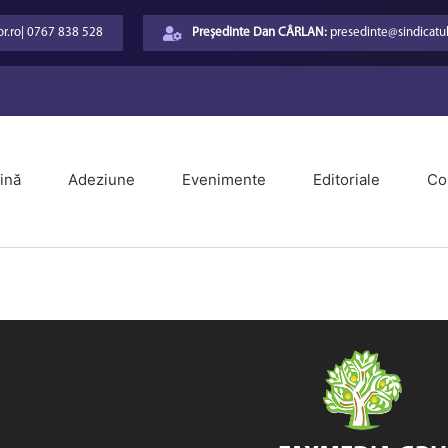
r.ro
|
0767 838 528
Președinte Dan CÂRLAN:
presedinte@sindicatul
ină
Adeziune
Evenimente
Editoriale
Co