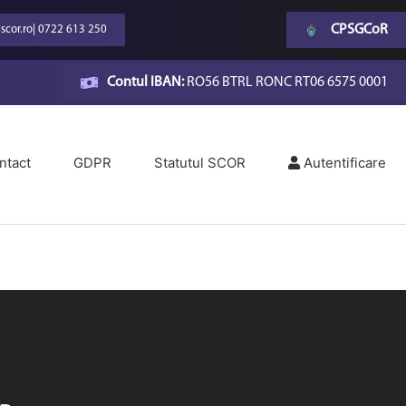
CPSGCoR
scor.ro
|
0722 613 250
Contul IBAN:
RO56 BTRL RONC RT06 6575 0001
ntact
GDPR
Statutul SCOR
Autentificare