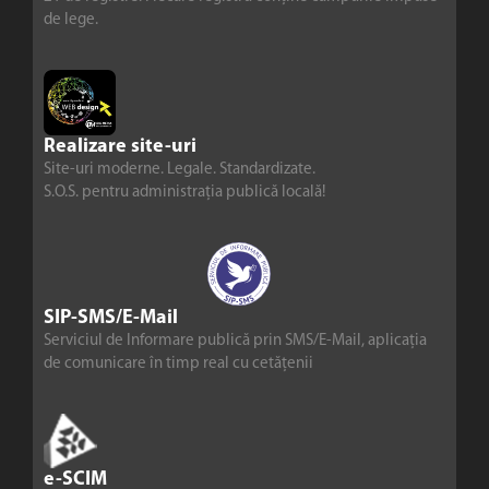
de lege.
Realizare site-uri
Site-uri moderne. Legale. Standardizate.
S.O.S. pentru administrația publică locală!
SIP-SMS/E-Mail
Serviciul de Informare publică prin SMS/E-Mail, aplicația
de comunicare în timp real cu cetățenii
e-SCIM