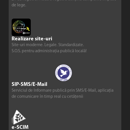
de lege.
Realizare site-uri
Site-uri moderne. Legale. Standardizate.
S.O.S. pentru administrația publică locală!
SIP-SMS/E-Mail
Serviciul de Informare publică prin SMS/E-Mail, aplicația
de comunicare în timp real cu cetățenii
e-SCIM