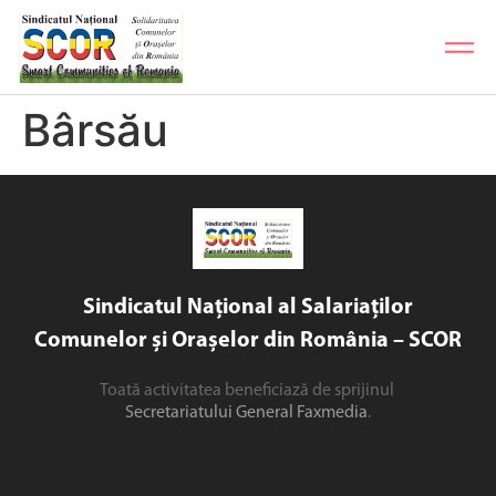
Bârsău
Sindicatul Național al Salariaților
Comunelor și Orașelor din România – SCOR
Toată activitatea beneficiază de sprijinul
Secretariatului General Faxmedia
.