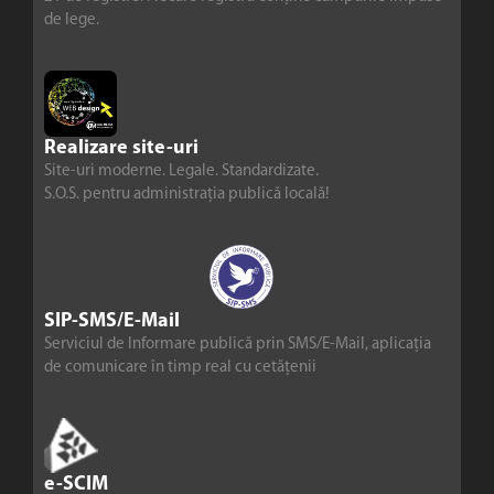
de lege.
Realizare site-uri
Site-uri moderne. Legale. Standardizate.
S.O.S. pentru administrația publică locală!
SIP-SMS/E-Mail
Serviciul de Informare publică prin SMS/E-Mail, aplicația
de comunicare în timp real cu cetățenii
e-SCIM