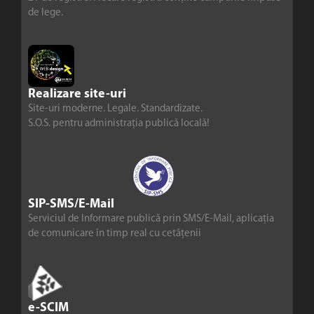
de lege.
Realizare site-uri
Site-uri moderne. Legale. Standardizate.
S.O.S. pentru administrația publică locală!
SIP-SMS/E-Mail
Serviciul de Informare publică prin SMS/E-Mail, aplicația
de comunicare în timp real cu cetățenii
e-SCIM