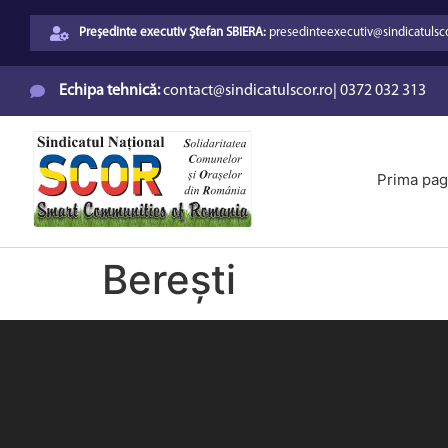
Președinte executiv Ștefan SBIERA:
presedinteexecutiv@sindicatulsco
Echipa tehnică:
contact@sindicatulscor.ro
|
0372 032 313
Prima pag
Berești