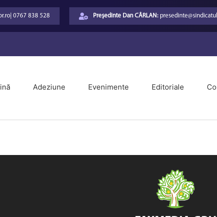
r.ro
|
0767 838 528
Președinte Dan CÂRLAN:
presedinte@sindicatul
ină
Adeziune
Evenimente
Editoriale
Co