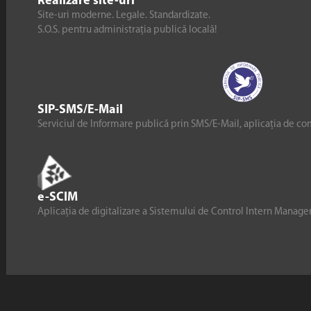
Realizare site-uri
Site-uri moderne. Legale. Standardizate.
S.O.S. pentru administrația publică locală!
SIP-SMS/E-Mail
Serviciul de Informare publică prin SMS/E-Mail, aplicația de co
e-SCIM
Aplicația de digitalizare a Sistemului de Control Intern Manag