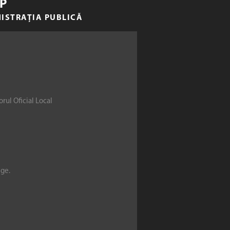
P
NISTRAȚIA PUBLICĂ
rul Oficial Local
ege.