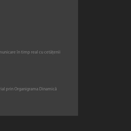
municare în timp real cu cetățenii
erial prin Organigrama Dinamică