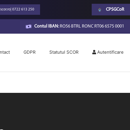
CPSGCoR
scor.ro
|
0722 613 250
Contul IBAN:
RO56 BTRL RONC RT06 6575 0001
ntact
GDPR
Statutul SCOR
Autentificare