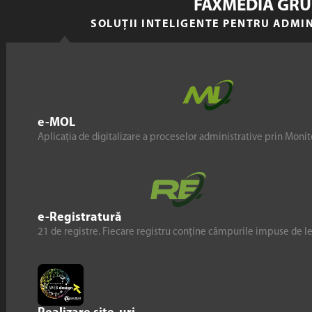
FAXMEDIA GRU
SOLUȚII INTELIGENTE PENTRU ADMI
e-MOL
Aplicația de digitalizare a proceselor administrative prin Monito
e-Registratură
21 de registre. Fiecare registru conține câmpurile impuse de l