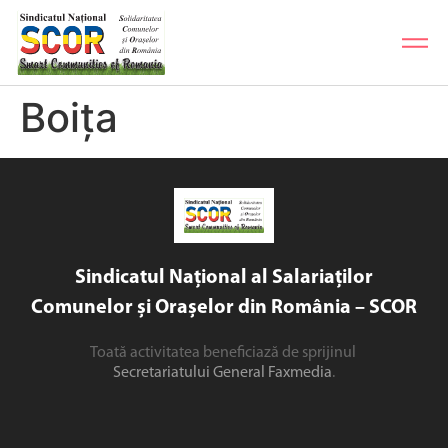
Boița
Sindicatul Național al Salariaților
Comunelor și Orașelor din România – SCOR
Toată activitatea beneficiază de sprijinul
Secretariatului General Faxmedia
.