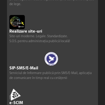
de lege.
Realizare site-uri
Site-uri moderne. Legale. Standardizate.
S.O.S. pentru administrația publică locală!
SIP-SMS/E-Mail
Serviciul de Informare publică prin SMS/E-Mail, aplicația
de comunicare în timp real cu cetățenii
e-SCIM