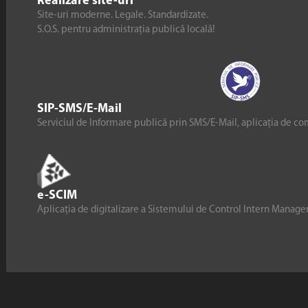
Realizare site-uri
Site-uri moderne. Legale. Standardizate.
S.O.S. pentru administrația publică locală!
SIP-SMS/E-Mail
Serviciul de Informare publică prin SMS/E-Mail, aplicația de co
e-SCIM
Aplicația de digitalizare a Sistemului de Control Intern Manag