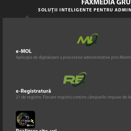
FAXMEDIA GRU
SOLUȚII INTELIGENTE PENTRU ADMI
e-MOL
Aplicația de digitalizare a proceselor administrative prin Monito
e-Registratură
21 de registre. Fiecare registru conține câmpurile impuse de l