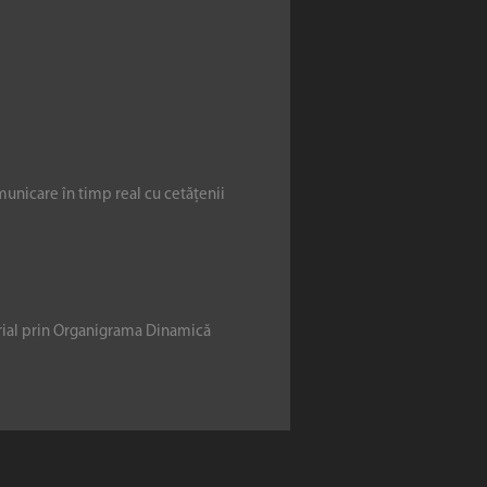
municare în timp real cu cetățenii
erial prin Organigrama Dinamică