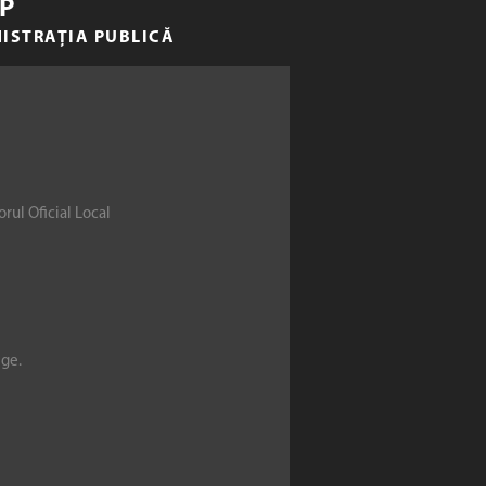
P
NISTRAȚIA PUBLICĂ
rul Oficial Local
ege.