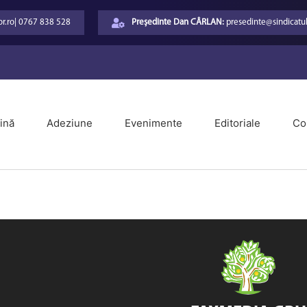
r.ro
|
0767 838 528
Președinte Dan CÂRLAN:
presedinte@sindicatul
ină
Adeziune
Evenimente
Editoriale
Co