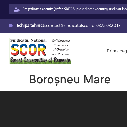
Președinte executiv Ștefan SBIERA:
presedinteexecutiv@sindicatulsco
Echipa tehnică:
contact@sindicatulscor.ro
|
0372 032 313
Prima pag
Boroșneu Mare