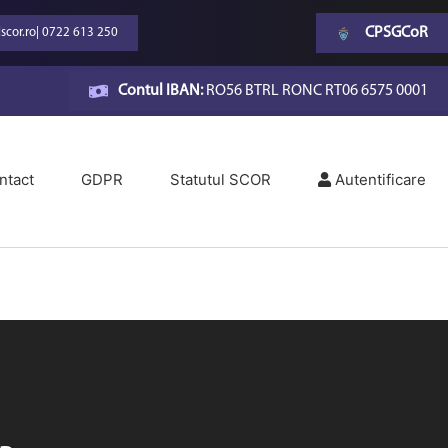
CPSGCoR
scor.ro
|
0722 613 250
Contul IBAN:
RO56 BTRL RONC RT06 6575 0001
ntact
GDPR
Statutul SCOR
Autentificare