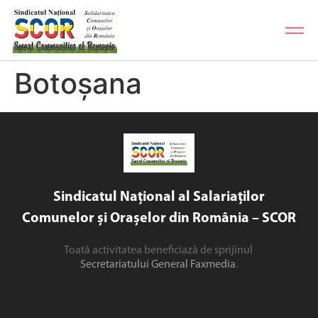
Botoșana
Sindicatul Național al Salariaților
Comunelor și Orașelor din România – SCOR
Toată activitatea beneficiază de sprijinul
Secretariatului General Faxmedia
.