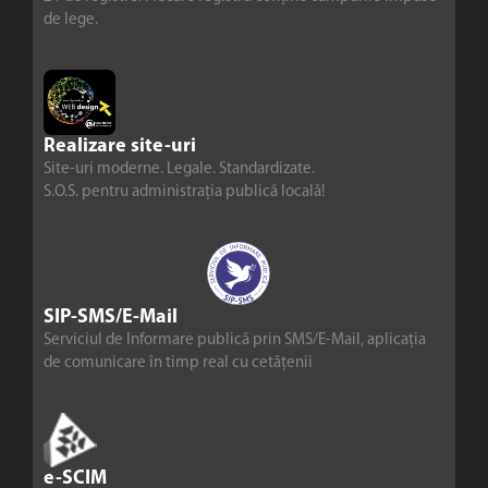
de lege.
Realizare site-uri
Site-uri moderne. Legale. Standardizate.
S.O.S. pentru administrația publică locală!
SIP-SMS/E-Mail
Serviciul de Informare publică prin SMS/E-Mail, aplicația
de comunicare în timp real cu cetățenii
e-SCIM