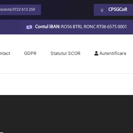
CPSGCoR
scor.ro
|
0722 613 250
Contul IBAN:
RO56 BTRL RONC RT06 6575 0001
ntact
GDPR
Statutul SCOR
Autentificare