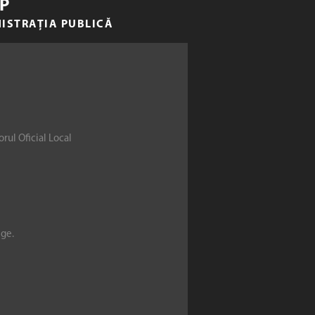
P
NISTRAȚIA PUBLICĂ
rul Oficial Local
ege.