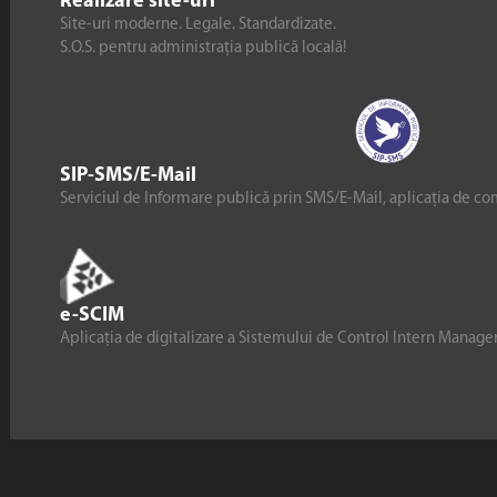
Realizare site-uri
Site-uri moderne. Legale. Standardizate.
S.O.S. pentru administrația publică locală!
SIP-SMS/E-Mail
Serviciul de Informare publică prin SMS/E-Mail, aplicația de co
e-SCIM
Aplicația de digitalizare a Sistemului de Control Intern Manag