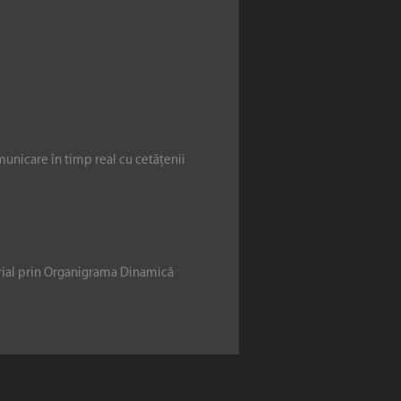
municare în timp real cu cetățenii
erial prin Organigrama Dinamică