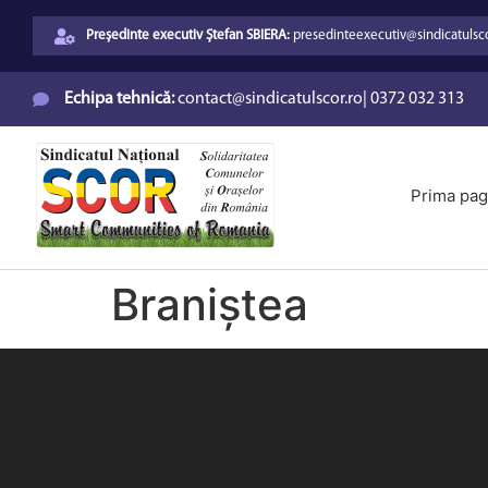
Președinte executiv Ștefan SBIERA:
presedinteexecutiv@sindicatulsco
Echipa tehnică:
contact@sindicatulscor.ro
|
0372 032 313
Prima pag
Braniștea