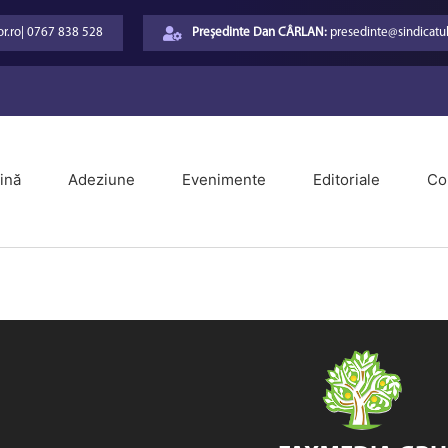
r.ro
|
0767 838 528
Președinte Dan CÂRLAN:
presedinte@sindicatul
ină
Adeziune
Evenimente
Editoriale
Co