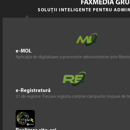
FAXMEDIA GRU
SOLUȚII INTELIGENTE PENTRU ADMI
e-MOL
Aplicația de digitalizare a proceselor administrative prin Monito
e-Registratură
21 de registre. Fiecare registru conține câmpurile impuse de l