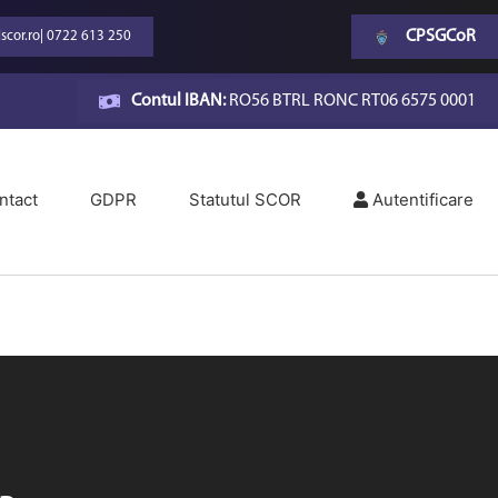
CPSGCoR
scor.ro
|
0722 613 250
Contul IBAN:
RO56 BTRL RONC RT06 6575 0001
ntact
GDPR
Statutul SCOR
Autentificare