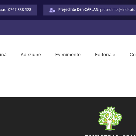
r.ro
|
0767 838 528
Președinte Dan CÂRLAN:
presedinte@sindicatul
ină
Adeziune
Evenimente
Editoriale
Co