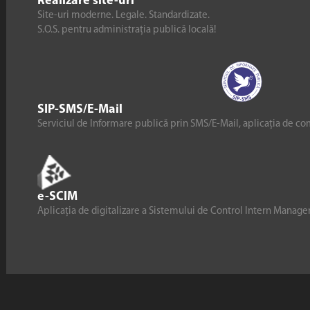
Realizare site-uri
Site-uri moderne. Legale. Standardizate.
S.O.S. pentru administrația publică locală!
SIP-SMS/E-Mail
Serviciul de Informare publică prin SMS/E-Mail, aplicația de co
e-SCIM
Aplicația de digitalizare a Sistemului de Control Intern Manag