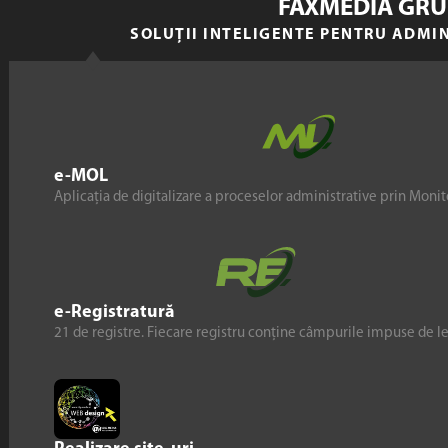
FAXMEDIA GRU
SOLUȚII INTELIGENTE PENTRU ADMI
e-MOL
Aplicația de digitalizare a proceselor administrative prin Monito
e-Registratură
21 de registre. Fiecare registru conține câmpurile impuse de l