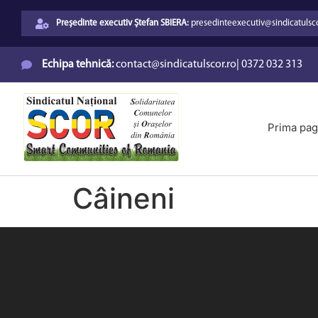
Președinte executiv Ștefan SBIERA:
presedinteexecutiv@sindicatulsco
Echipa tehnică:
contact@sindicatulscor.ro
|
0372 032 313
Prima pag
Câineni