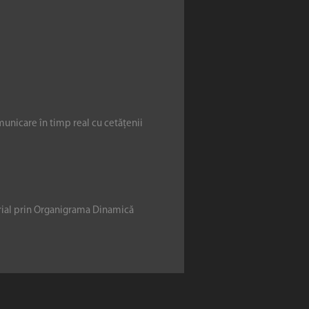
municare în timp real cu cetățenii
erial prin Organigrama Dinamică