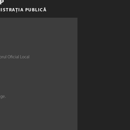
P
NISTRAȚIA PUBLICĂ
rul Oficial Local
ege.