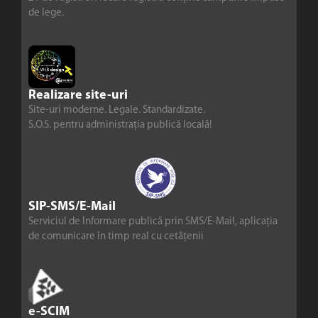
de lege.
Realizare site-uri
Site-uri moderne. Legale. Standardizate.
S.O.S. pentru administrația publică locală!
SIP-SMS/E-Mail
Serviciul de Informare publică prin SMS/E-Mail, aplicația
de comunicare în timp real cu cetățenii
e-SCIM