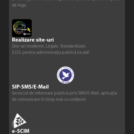
de lege.
Realizare site-uri
Site-uri moderne. Legale. Standardizate.
S.O.S. pentru administrația publică locală!
SIP-SMS/E-Mail
Serviciul de Informare publică prin SMS/E-Mail, aplicația
de comunicare în timp real cu cetățenii
e-SCIM