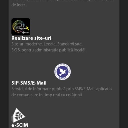
de lege.
Realizare site-uri
Site-uri moderne. Legale. Standardizate.
S.O.S. pentru administrația publică locală!
SIP-SMS/E-Mail
Serviciul de Informare publică prin SMS/E-Mail, aplicația
de comunicare în timp real cu cetățenii
e-SCIM