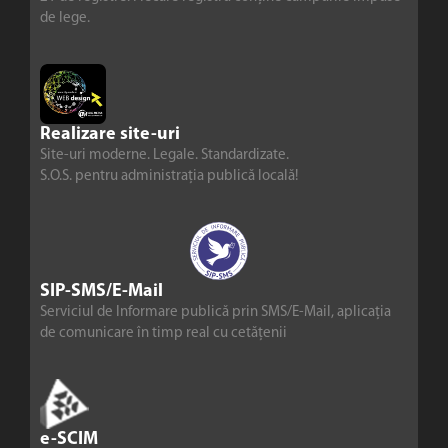
de lege.
Realizare site-uri
Site-uri moderne. Legale. Standardizate.
S.O.S. pentru administrația publică locală!
SIP-SMS/E-Mail
Serviciul de Informare publică prin SMS/E-Mail, aplicația
de comunicare în timp real cu cetățenii
e-SCIM