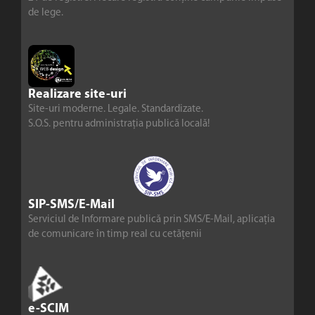
de lege.
Realizare site-uri
Site-uri moderne. Legale. Standardizate.
S.O.S. pentru administrația publică locală!
SIP-SMS/E-Mail
Serviciul de Informare publică prin SMS/E-Mail, aplicația
de comunicare în timp real cu cetățenii
e-SCIM