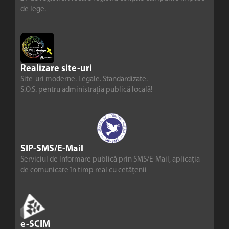
de lege.
Realizare site-uri
Site-uri moderne. Legale. Standardizate.
S.O.S. pentru administrația publică locală!
SIP-SMS/E-Mail
Serviciul de Informare publică prin SMS/E-Mail, aplicația
de comunicare în timp real cu cetățenii
e-SCIM