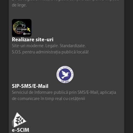
de lege.
Realizare site-uri
Site-uri moderne. Legale. Standardizate.
S.O.S. pentru administrația publică locală!
SIP-SMS/E-Mail
Serviciul de Informare publică prin SMS/E-Mail, aplicația
de comunicare în timp real cu cetățenii
e-SCIM