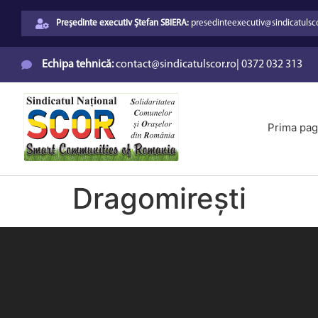
Președinte executiv Ștefan SBIERA:
presedinteexecutiv@sindicatulsco
Echipa tehnică:
contact@sindicatulscor.ro
|
0372 032 313
Prima pag
Dragomirești