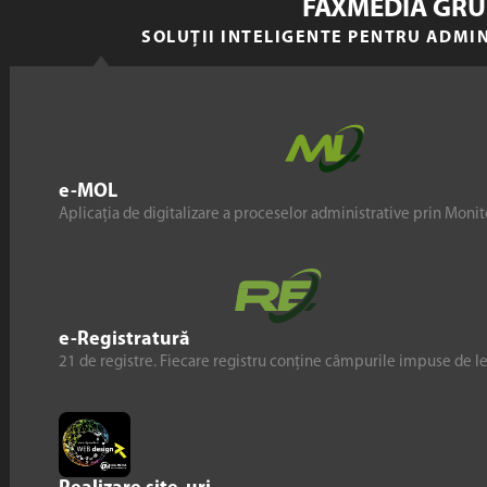
FAXMEDIA GRU
SOLUȚII INTELIGENTE PENTRU ADMI
e-MOL
Aplicația de digitalizare a proceselor administrative prin Monito
e-Registratură
21 de registre. Fiecare registru conține câmpurile impuse de l