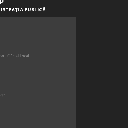
P
NISTRAȚIA PUBLICĂ
rul Oficial Local
ege.