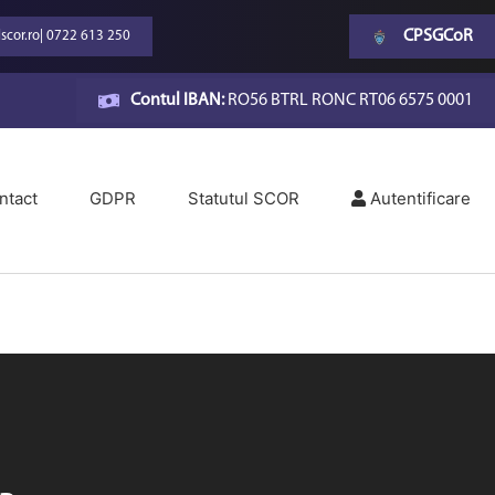
CPSGCoR
scor.ro
|
0722 613 250
Contul IBAN:
RO56 BTRL RONC RT06 6575 0001
ntact
GDPR
Statutul SCOR
Autentificare