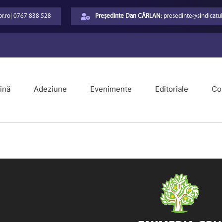
r.ro
|
0767 838 528
Președinte Dan CÂRLAN:
presedinte@sindicatul
ină
Adeziune
Evenimente
Editoriale
Co