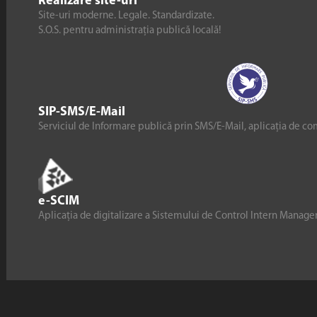
Realizare site-uri
Site-uri moderne. Legale. Standardizate.
S.O.S. pentru administrația publică locală!
SIP-SMS/E-Mail
Serviciul de Informare publică prin SMS/E-Mail, aplicația de co
e-SCIM
Aplicația de digitalizare a Sistemului de Control Intern Manag