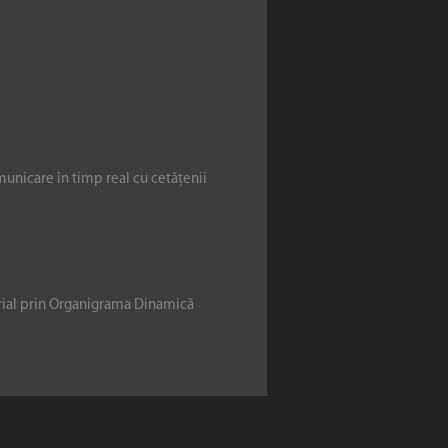
municare în timp real cu cetățenii
erial prin Organigrama Dinamică