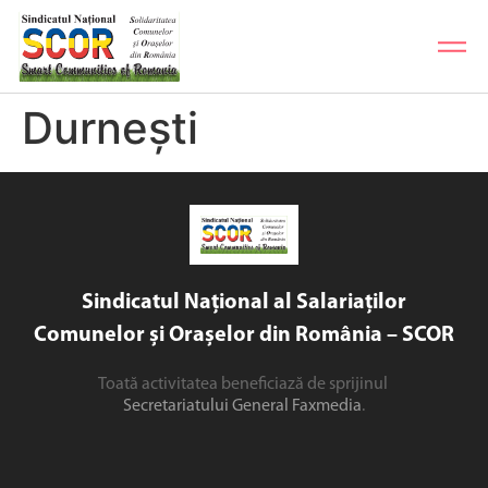
Durnești
Sindicatul Național al Salariaților
Comunelor și Orașelor din România – SCOR
Toată activitatea beneficiază de sprijinul
Secretariatului General Faxmedia
.