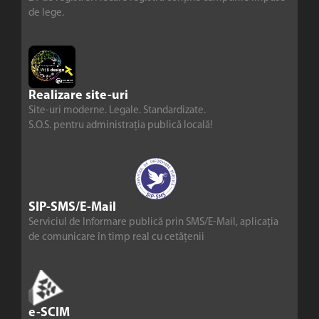
de lege.
Realizare site-uri
Site-uri moderne. Legale. Standardizate.
S.O.S. pentru administrația publică locală!
SIP-SMS/E-Mail
Serviciul de Informare publică prin SMS/E-Mail, aplicația
de comunicare în timp real cu cetățenii
e-SCIM