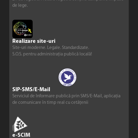
de lege.
Realizare site-uri
Site-uri moderne. Legale. Standardizate.
S.O.S. pentru administrația publică locală!
SIP-SMS/E-Mail
Serviciul de Informare publică prin SMS/E-Mail, aplicația
de comunicare în timp real cu cetățenii
e-SCIM