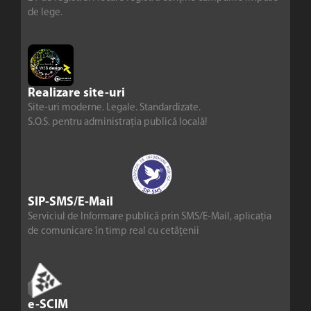
de lege.
Realizare site-uri
Site-uri moderne. Legale. Standardizate.
S.O.S. pentru administrația publică locală!
SIP-SMS/E-Mail
Serviciul de Informare publică prin SMS/E-Mail, aplicația
de comunicare în timp real cu cetățenii
e-SCIM