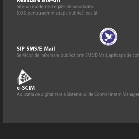
Realizare site-uri
Site-uri moderne. Legale. Standardizate.
S.O.S. pentru administrația publică locală!
SIP-SMS/E-Mail
Serviciul de Informare publică prin SMS/E-Mail, aplicația de co
e-SCIM
Aplicația de digitalizare a Sistemului de Control Intern Manag