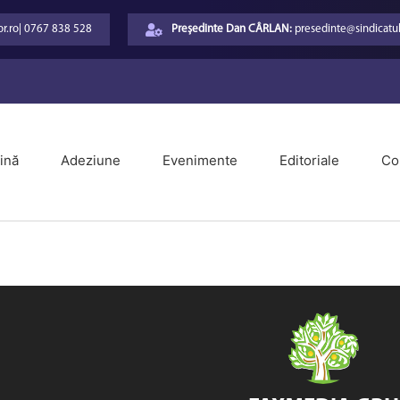
r.ro
|
0767 838 528
Președinte Dan CÂRLAN:
presedinte@sindicatul
ină
Adeziune
Evenimente
Editoriale
Co