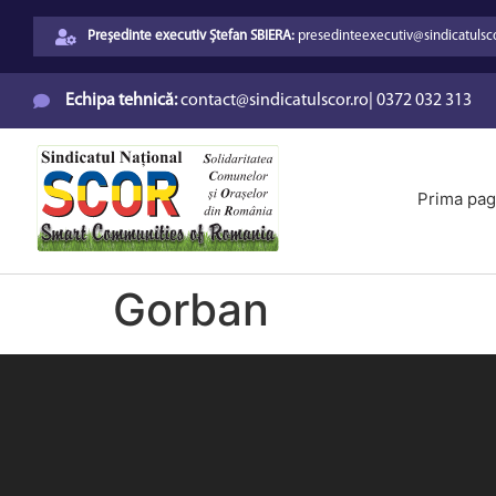
Președinte executiv Ștefan SBIERA:
presedinteexecutiv@sindicatulsco
Echipa tehnică:
contact@sindicatulscor.ro
|
0372 032 313
Prima pag
Gorban