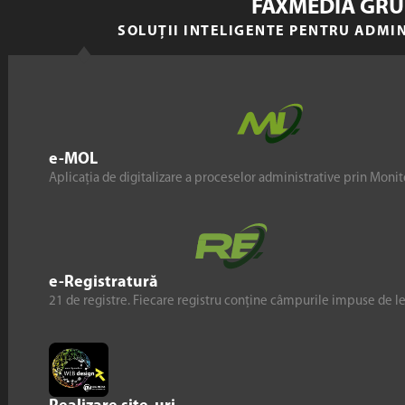
FAXMEDIA GRU
SOLUȚII INTELIGENTE PENTRU ADMI
e-MOL
Aplicația de digitalizare a proceselor administrative prin Monito
e-Registratură
21 de registre. Fiecare registru conține câmpurile impuse de l