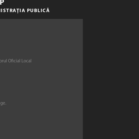
P
NISTRAȚIA PUBLICĂ
rul Oficial Local
ege.