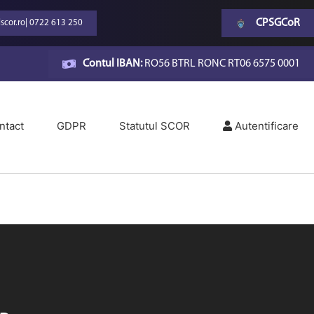
CPSGCoR
scor.ro
|
0722 613 250
Contul IBAN:
RO56 BTRL RONC RT06 6575 0001
ntact
GDPR
Statutul SCOR
Autentificare