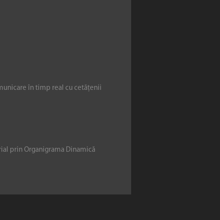
municare în timp real cu cetățenii
erial prin Organigrama Dinamică