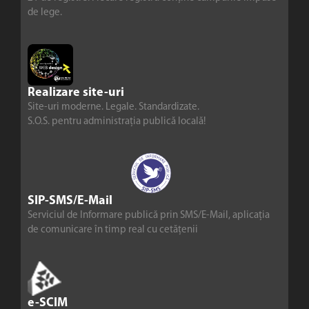
de lege.
Realizare site-uri
Site-uri moderne. Legale. Standardizate.
S.O.S. pentru administrația publică locală!
SIP-SMS/E-Mail
Serviciul de Informare publică prin SMS/E-Mail, aplicația
de comunicare în timp real cu cetățenii
e-SCIM