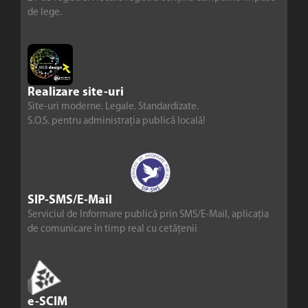
de lege.
Realizare site-uri
Site-uri moderne. Legale. Standardizate.
S.O.S. pentru administrația publică locală!
SIP-SMS/E-Mail
Serviciul de Informare publică prin SMS/E-Mail, aplicația
de comunicare în timp real cu cetățenii
e-SCIM