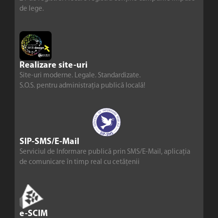
de lege.
Realizare site-uri
Site-uri moderne. Legale. Standardizate.
S.O.S. pentru administrația publică locală!
SIP-SMS/E-Mail
Serviciul de Informare publică prin SMS/E-Mail, aplicația
de comunicare în timp real cu cetățenii
e-SCIM