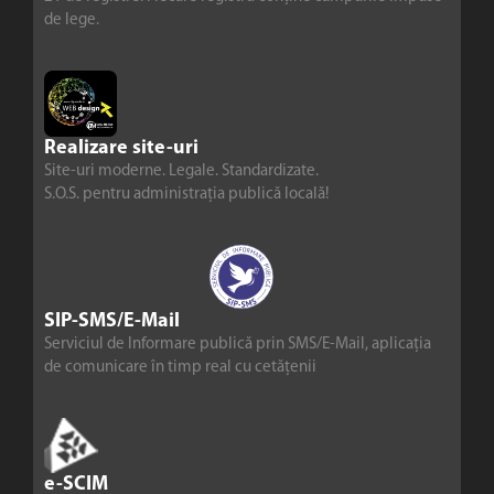
de lege.
Realizare site-uri
Site-uri moderne. Legale. Standardizate.
S.O.S. pentru administrația publică locală!
SIP-SMS/E-Mail
Serviciul de Informare publică prin SMS/E-Mail, aplicația
de comunicare în timp real cu cetățenii
e-SCIM