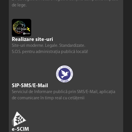
de lege.
Realizare site-uri
Site-uri moderne. Legale. Standardizate.
S.O.S. pentru administrația publică locală!
SIP-SMS/E-Mail
Serviciul de Informare publică prin SMS/E-Mail, aplicația
de comunicare în timp real cu cetățenii
e-SCIM