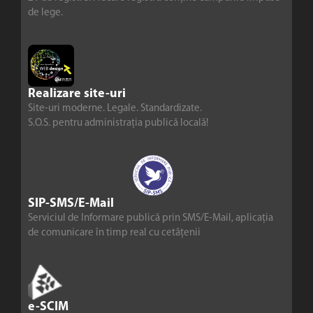
de lege.
Realizare site-uri
Site-uri moderne. Legale. Standardizate.
S.O.S. pentru administrația publică locală!
SIP-SMS/E-Mail
Serviciul de Informare publică prin SMS/E-Mail, aplicația
de comunicare în timp real cu cetățenii
e-SCIM