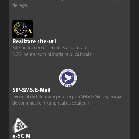
de lege.
Realizare site-uri
Site-uri moderne. Legale. Standardizate.
S.O.S. pentru administrația publică locală!
SIP-SMS/E-Mail
Serviciul de Informare publică prin SMS/E-Mail, aplicația
de comunicare în timp real cu cetățenii
e-SCIM