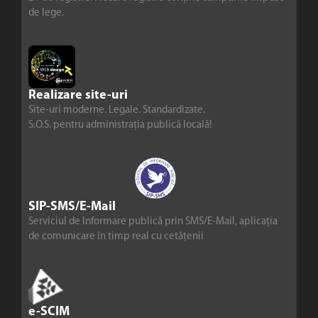
de lege.
Realizare site-uri
Site-uri moderne. Legale. Standardizate.
S.O.S. pentru administrația publică locală!
SIP-SMS/E-Mail
Serviciul de Informare publică prin SMS/E-Mail, aplicația
de comunicare în timp real cu cetățenii
e-SCIM