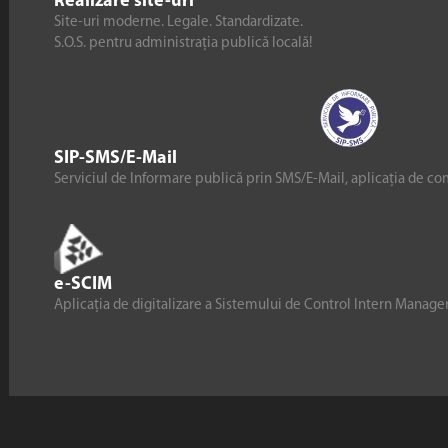
Realizare site-uri
Site-uri moderne. Legale. Standardizate.
S.O.S. pentru administrația publică locală!
SIP-SMS/E-Mail
Serviciul de Informare publică prin SMS/E-Mail, aplicația de co
e-SCIM
Aplicația de digitalizare a Sistemului de Control Intern Manag