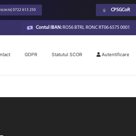
CPSGCoR
scor.ro
|
0722 613 250
Contul IBAN:
RO56 BTRL RONC RT06 6575 0001
ntact
GDPR
Statutul SCOR
Autentificare