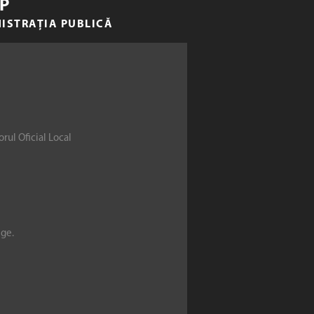
P
NISTRAȚIA PUBLICĂ
rul Oficial Local
ege.