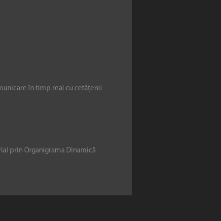
municare în timp real cu cetățenii
erial prin Organigrama Dinamică