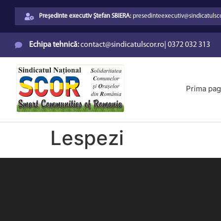
Președinte executiv Ștefan SBIERA:
presedinteexecutiv@sindicatulsco
Echipa tehnică:
contact@sindicatulscor.ro
|
0372 032 313
Prima pag
Lespezi