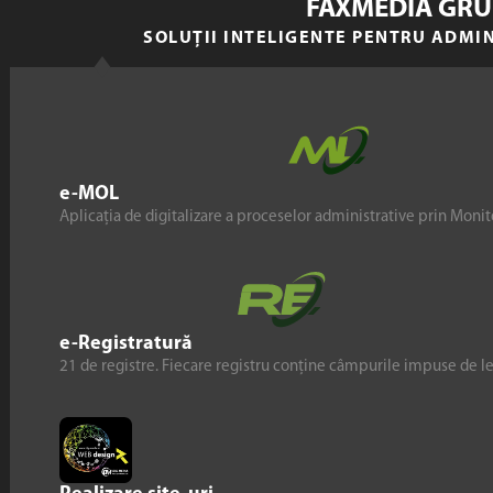
FAXMEDIA GRU
SOLUȚII INTELIGENTE PENTRU ADMI
e-MOL
Aplicația de digitalizare a proceselor administrative prin Monito
e-Registratură
21 de registre. Fiecare registru conține câmpurile impuse de l