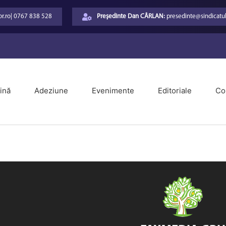
r.ro
|
0767 838 528
Președinte Dan CÂRLAN:
presedinte@sindicatul
ină
Adeziune
Evenimente
Editoriale
Co