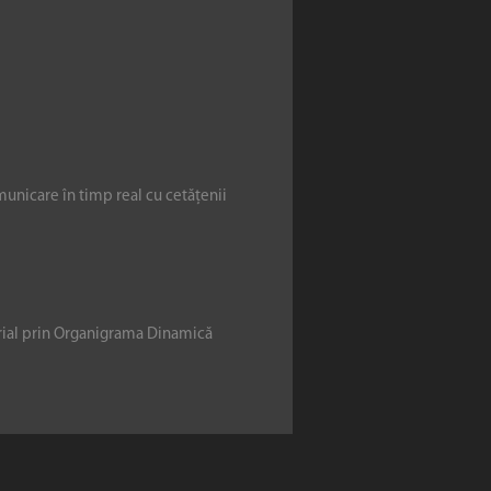
municare în timp real cu cetățenii
erial prin Organigrama Dinamică