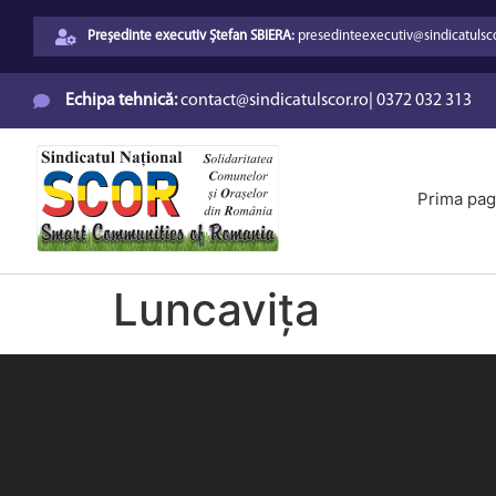
Președinte executiv Ștefan SBIERA:
presedinteexecutiv@sindicatulsco
Echipa tehnică:
contact@sindicatulscor.ro
|
0372 032 313
Prima pag
Luncavița