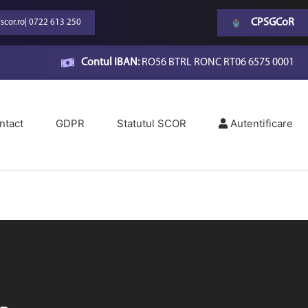
CPSGCoR
scor.ro
|
0722 613 250
Contul IBAN:
RO56 BTRL RONC RT06 6575 0001
ntact
GDPR
Statutul SCOR
Autentificare