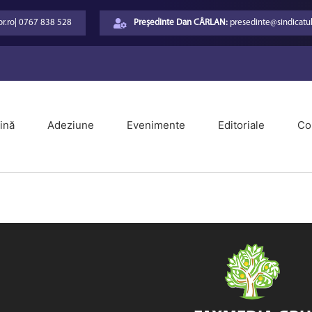
r.ro
|
0767 838 528
Președinte Dan CÂRLAN:
presedinte@sindicatul
ină
Adeziune
Evenimente
Editoriale
Co