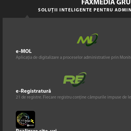
FAXMEDIA GRU
SOLUȚII INTELIGENTE PENTRU ADMI
e-MOL
Aplicația de digitalizare a proceselor administrative prin Monito
e-Registratură
21 de registre. Fiecare registru conține câmpurile impuse de l