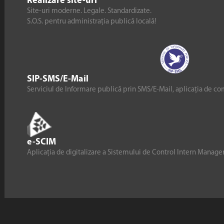
Realizare site-uri
Site-uri moderne. Legale. Standardizate.
S.O.S. pentru administrația publică locală!
SIP-SMS/E-Mail
Serviciul de Informare publică prin SMS/E-Mail, aplicația de co
e-SCIM
Aplicația de digitalizare a Sistemului de Control Intern Manag