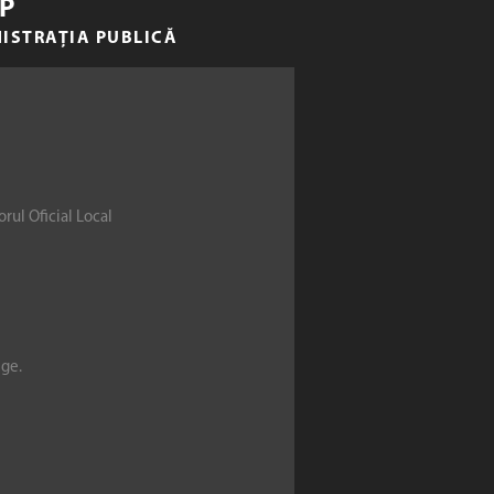
P
NISTRAȚIA PUBLICĂ
rul Oficial Local
ege.