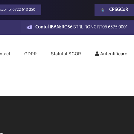
CPSGCoR
scor.ro
|
0722 613 250
Contul IBAN:
RO56 BTRL RONC RT06 6575 0001
ntact
GDPR
Statutul SCOR
Autentificare