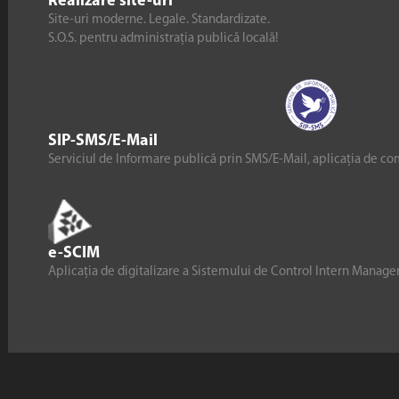
Realizare site-uri
Site-uri moderne. Legale. Standardizate.
S.O.S. pentru administrația publică locală!
SIP-SMS/E-Mail
Serviciul de Informare publică prin SMS/E-Mail, aplicația de co
e-SCIM
Aplicația de digitalizare a Sistemului de Control Intern Manag