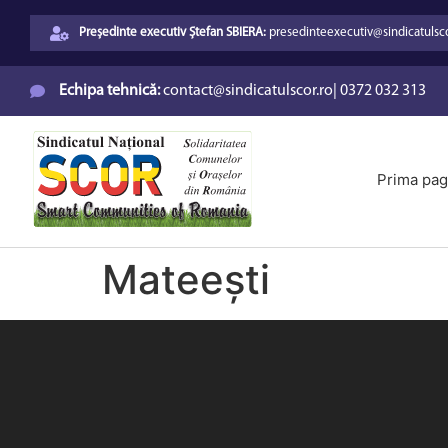
Președinte executiv Ștefan SBIERA:
presedinteexecutiv@sindicatulsco
Echipa tehnică:
contact@sindicatulscor.ro
|
0372 032 313
Prima pag
Mateești