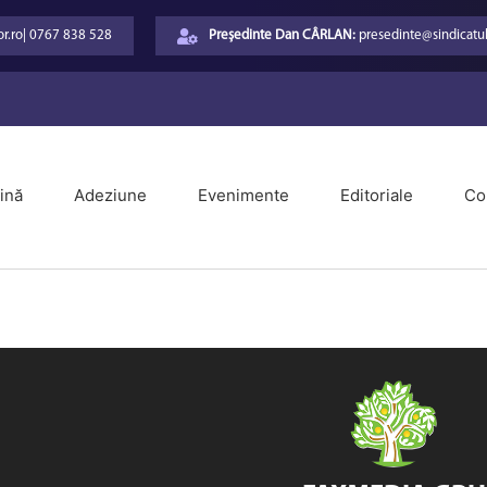
r.ro
|
0767 838 528
Președinte Dan CÂRLAN:
presedinte@sindicatul
ină
Adeziune
Evenimente
Editoriale
Co