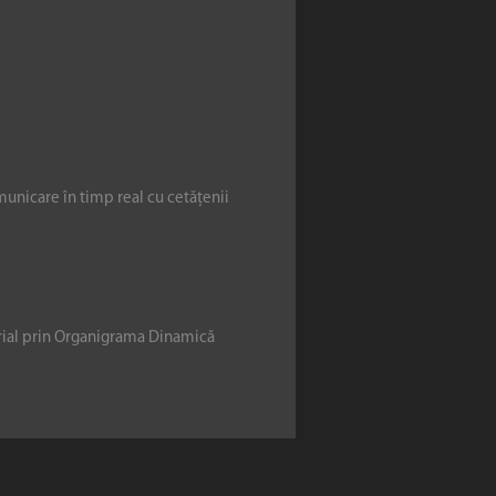
municare în timp real cu cetățenii
erial prin Organigrama Dinamică