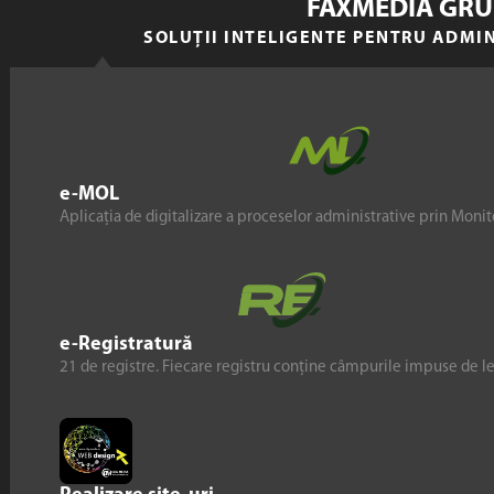
FAXMEDIA GRU
SOLUȚII INTELIGENTE PENTRU ADMI
e-MOL
Aplicația de digitalizare a proceselor administrative prin Monito
e-Registratură
21 de registre. Fiecare registru conține câmpurile impuse de l