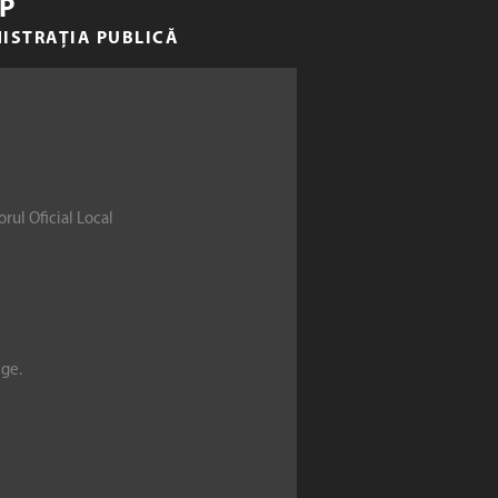
P
NISTRAȚIA PUBLICĂ
rul Oficial Local
ege.