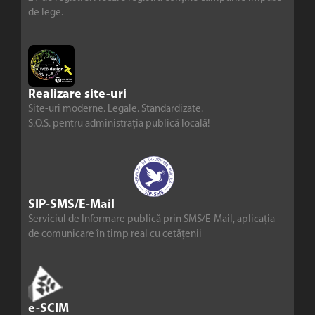
de lege.
Realizare site-uri
Site-uri moderne. Legale. Standardizate.
S.O.S. pentru administrația publică locală!
SIP-SMS/E-Mail
Serviciul de Informare publică prin SMS/E-Mail, aplicația
de comunicare în timp real cu cetățenii
e-SCIM