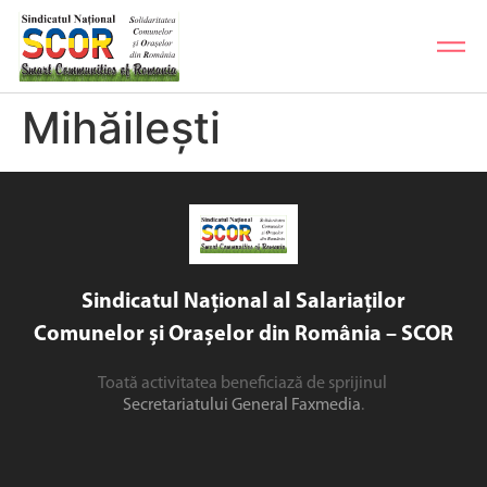
Mihăilești
Sindicatul Național al Salariaților
Comunelor și Orașelor din România – SCOR
Toată activitatea beneficiază de sprijinul
Secretariatului General Faxmedia
.